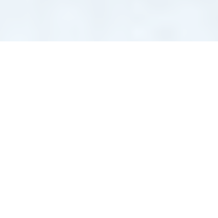
PROGRAM STUDI
7 Program
Studi Unggulan
Kami terus berkembang dan memberikan pengajaran
terbaik untuk kemajuan banua dan bangsa.